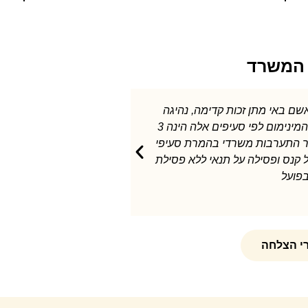
המשרד
תיק מהירות של 150 קמ"ש במקום 90 קמ"ש בכביש
לאחר התערבותי בהפחתת המהירות ל-140 קמ"
60 יום כולל הפסילה המנהלית , פסילה על תנאי וקנס. מתחם
בעבירות אלו הינה בין 3-6 חודשי פסילה בפועל לפחות
רי הצלחה