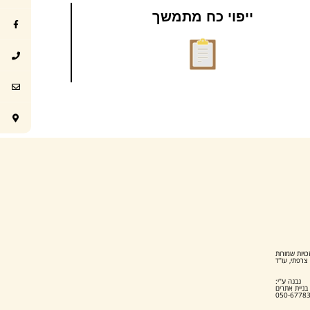
ייפוי כח מתמשך
כויות שמורות
צרפתי, עו"ד
נבנה ע"י:
 בניית אתרים
050-6778