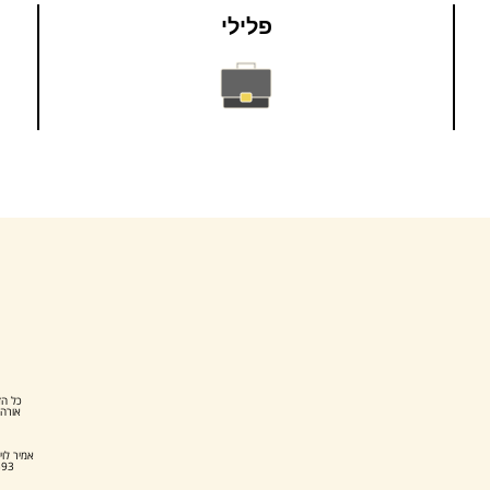
פלילי
כל הז
אורה 
אמיר לוי
393